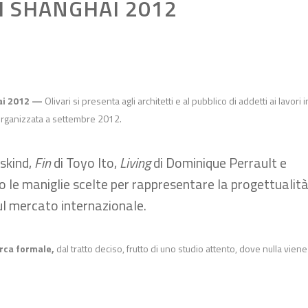
 SHANGHAI 2012
hai 2012 —
Olivari si presenta agli architetti e al pubblico di addetti ai lavori i
organizzata a settembre 2012.
skind,
Fin
di Toyo Ito,
Living
di Dominique Perrault e
o le maniglie scelte per rappresentare la progettualit
ul mercato internazionale.
erca formale,
dal tratto deciso, frutto di uno studio attento, dove nulla viene