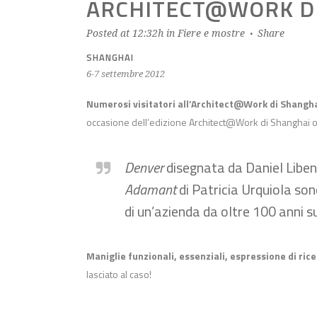
ARCHITECT@WORK DI
Posted at 12:32h
in
Fiere e mostre
Share
SHANGHAI
6-7 settembre 2012
Numerosi visitatori all’Architect@Work di Shang
occasione dell’edizione Architect@Work di Shanghai 
Denver
disegnata da Daniel Liben
Adamant
di Patricia Urquiola son
di un’azienda da oltre 100 anni s
Maniglie funzionali, essenziali, espressione di ric
lasciato al caso!