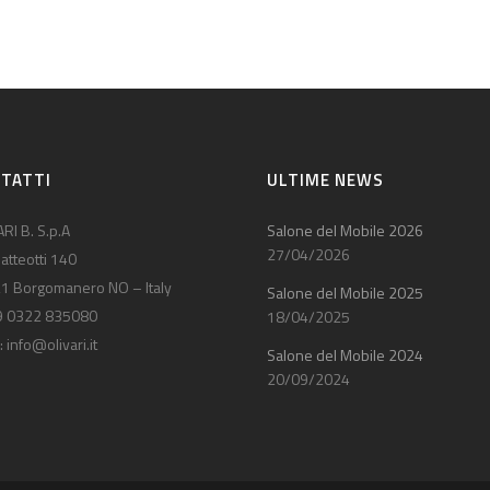
TATTI
ULTIME NEWS
RI B. S.p.A
Salone del Mobile 2026
27/04/2026
atteotti 140
1 Borgomanero NO – Italy
Salone del Mobile 2025
9 0322 835080
18/04/2025
:
info@olivari.it
Salone del Mobile 2024
20/09/2024