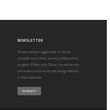
NEWSLETTER
Rimani sempre aggiornato su Olivari:
prodotti nuovi, fiere, eventi, pubblicazioni,
progetti. Non solo Olivari, ma anche una
panoramica sul mondo del design italiano
e internazionale.
ISCRIVITI