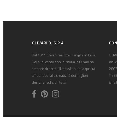
OLIVARI B. S.P.A
CON
Dal 1911 Olivari realizza maniglie in Italia.
OLIVA
Nei suoi cento anni di storia la Olivari ha
Via M
sempre ricercato il massimo della qualità
2802
affidandosi alla creatività dei migliori
T +3
designer ed architetti.
Email