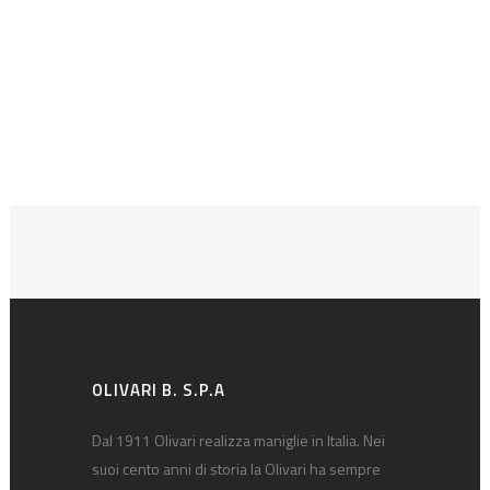
OLIVARI B. S.P.A
Dal 1911 Olivari realizza maniglie in Italia. Nei
suoi cento anni di storia la Olivari ha sempre