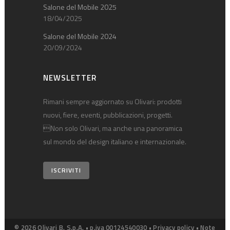
Salone del Mobile 2025
18/04/2025
Salone del Mobile 2024
20/09/2024
NEWSLETTER
Rimani sempre aggiornato su Olivari: prodotti
nuovi, fiere, eventi, pubblicazioni, progetti.
Non solo Olivari, ma anche una panoramica
sul mondo del design italiano e internazionale.
ISCRIVITI
© 2026 Olivari B. S.p.A. • p.iva 00124540030 •
Privacy policy
•
Note