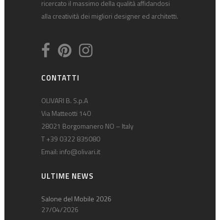
ricercato il massimo della qualità affidandosi
alla creatività dei migliori designer ed architetti.
CONTATTI
OLIVARI B. S.p.A
Via Matteotti 140
28021 Borgomanero NO – Italy
T +39 0322 835080
Email:
info@olivari.it
ULTIME NEWS
Salone del Mobile 2026
27/04/2026