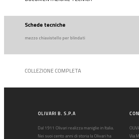
Schede tecniche
mezzo chiavistello per blindati
COLLEZIONE COMPLETA
OLIVARI B. S.P.A
CON
Dal 1911 Olivari realizza maniglie in Italia.
OLIVA
Nei suoi cento anni di storia la Olivari ha
Via M