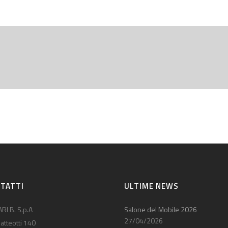
TATTI
ULTIME NEWS
RI B. S.p.A
Salone del Mobile 2026
27/04/2026
atteotti 140