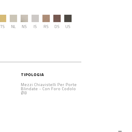
TS
NL
NS
IS
RS
DS
US
TIPOLOGIA
Mezzi Chiavistelli Per Porte
Blindate
-
Con Foro Codolo
Ø8