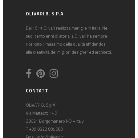
OLIVARI B. S.P.A
Dal 1911 Olivari realizza maniglie in Italia. Nei
suoi cento anni di storia la Olivari ha sempre
ricercato il massimo della qualità affidandosi
alla creatività dei migliori designer ed architetti.
CONTATTI
OLIVARI B. S.p.A
Via Matteotti 140
28021 Borgomanero NO – Italy
T +39 0322 835080
Email:
info@olivari.it