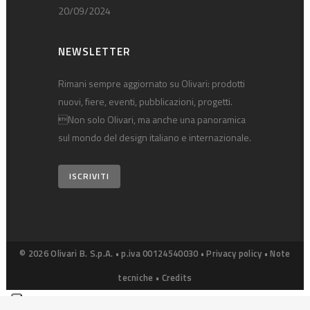
20/09/2024
NEWSLETTER
Rimani sempre aggiornato su Olivari: prodotti
nuovi, fiere, eventi, pubblicazioni, progetti.
Non solo Olivari, ma anche una panoramica
sul mondo del design italiano e internazionale.
ISCRIVITI
© 2026 Olivari B. S.p.A. • p.iva 00124540030 •
Privacy policy
•
Note
tecniche
•
Credits