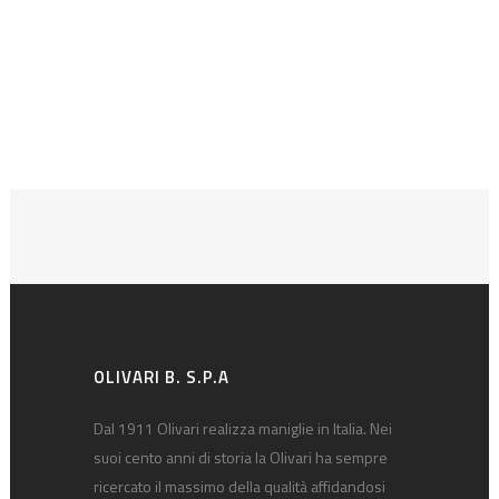
OLIVARI B. S.P.A
Dal 1911 Olivari realizza maniglie in Italia. Nei
suoi cento anni di storia la Olivari ha sempre
ricercato il massimo della qualità affidandosi