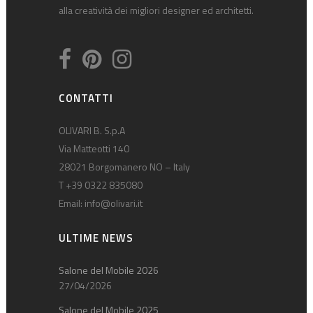
alla creatività dei migliori designer ed architetti.
CONTATTI
OLIVARI B. S.p.A
Via Matteotti 140
28021 Borgomanero NO – Italy
T +39 0322 835080
Email:
info@olivari.it
ULTIME NEWS
Salone del Mobile 2026
27/04/2026
Salone del Mobile 2025