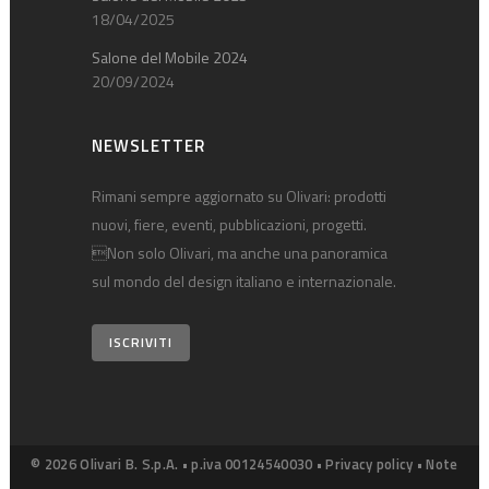
18/04/2025
Salone del Mobile 2024
20/09/2024
NEWSLETTER
Rimani sempre aggiornato su Olivari: prodotti
nuovi, fiere, eventi, pubblicazioni, progetti.
Non solo Olivari, ma anche una panoramica
sul mondo del design italiano e internazionale.
ISCRIVITI
© 2026 Olivari B. S.p.A. • p.iva 00124540030 •
Privacy policy
•
Note