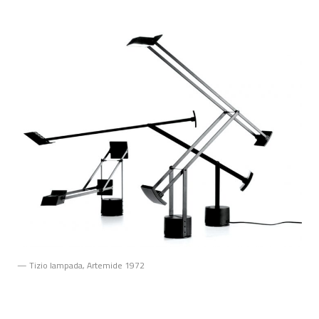
— Tizio lampada, Artemide 1972