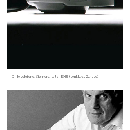
— Grillo telefono, Siemens Italtel 1965 (conMarco Zanuso)