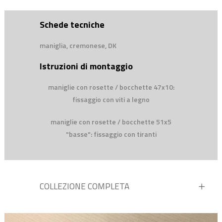
Schede tecniche
maniglia, cremonese, DK
Istruzioni di montaggio
maniglie con rosette / bocchette 47x10:
fissaggio con viti a legno
maniglie con rosette / bocchette 51x5
"basse": fissaggio con tiranti
COLLEZIONE COMPLETA