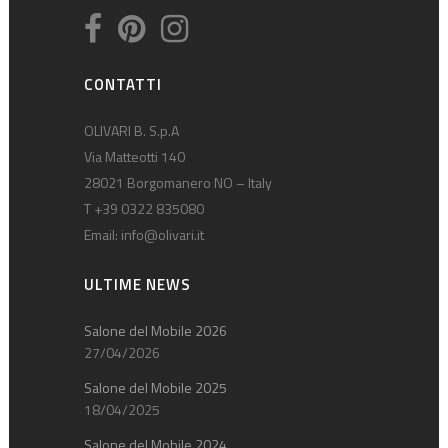
CONTATTI
OLIVARI B. S.p.A
Via Matteotti 140
28021 Borgomanero NO – Italy
T +39 0322 835080
Email:
info@olivari.it
ULTIME NEWS
Salone del Mobile 2026
27/04/2026
Salone del Mobile 2025
18/04/2025
Salone del Mobile 2024