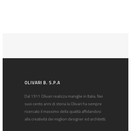
OLIVARI B. S.P.A
Dal 1911 Olivari realizza maniglie in Italia. Nei
suoi cento anni di storia la Olivari ha sempre
ricercato il massimo della qualità affidandosi
alla creatività dei migliori designer ed architetti.