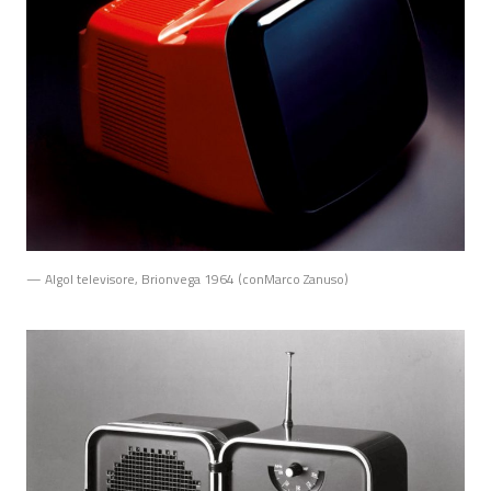
— Algol televisore, Brionvega 1964 (conMarco Zanuso)