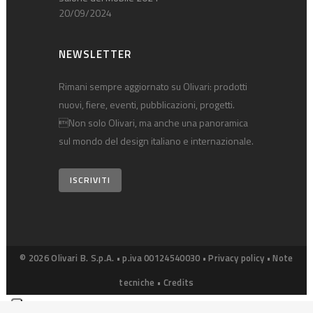
20/09/2024
NEWSLETTER
Rimani sempre aggiornato su Olivari: prodotti
nuovi, fiere, eventi, pubblicazioni, progetti.
Non solo Olivari, ma anche una panoramica
sul mondo del design italiano e internazionale.
ISCRIVITI
© 2026 Olivari B. S.p.A. • p.iva 00124540030 •
Privacy policy
•
Note
tecniche
•
Credits