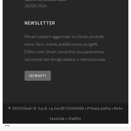
20/09/2024
NEWSLETTER
Rimani sempre aggiornato su Olivari: prodotti
nuovi, fiere, eventi, pubblicazioni, progetti.
Non solo Olivari, ma anche una panoramica
sul mondo del design italiano e internazionale.
ISCRIVITI
© 2026 Olivari B. S.p.A. • p.iva 00124540030 •
Privacy policy
•
Note
tecniche
•
Credits