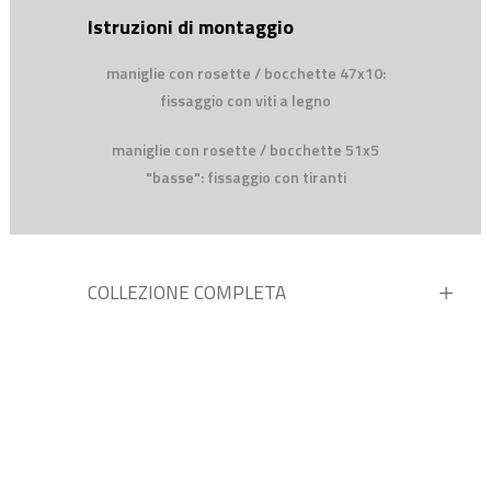
Istruzioni di montaggio
maniglie con rosette / bocchette 47x10:
fissaggio con viti a legno
maniglie con rosette / bocchette 51x5
"basse": fissaggio con tiranti
COLLEZIONE COMPLETA