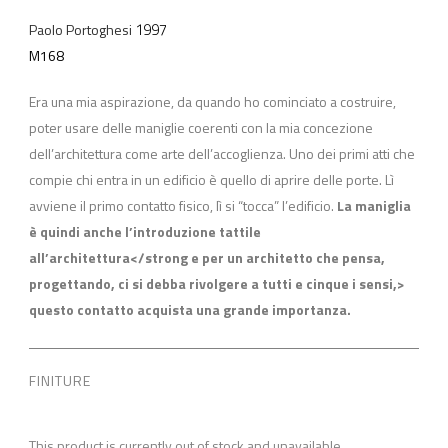
1997
Paolo Portoghesi
M168
Era una mia aspirazione, da quando ho cominciato a costruire,
poter usare delle maniglie coerenti con la mia concezione
dell’architettura come arte dell’accoglienza. Uno dei primi atti che
compie chi entra in un edificio è quello di aprire delle porte. Lì
avviene il primo contatto fisico, lì si “tocca” l’edificio.
La maniglia
è quindi anche l’introduzione tattile
all’architettura</strong e per un architetto che pensa,
progettando, ci si debba rivolgere a tutti e cinque i sensi,>
questo contatto acquista una grande importanza.
FINITURE
This product is currently out of stock and unavailable.