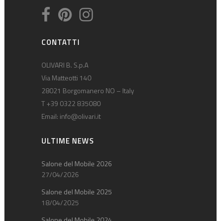
CONTATTI
OLIVARI B. S.p.A
Via Matteotti 140
28021 Borgomanero NO – Italy
T +39 0322 835080
Email:
info@olivari.it
ULTIME NEWS
Salone del Mobile 2026
27/04/2026
Salone del Mobile 2025
18/04/2025
Salone del Mobile 2024