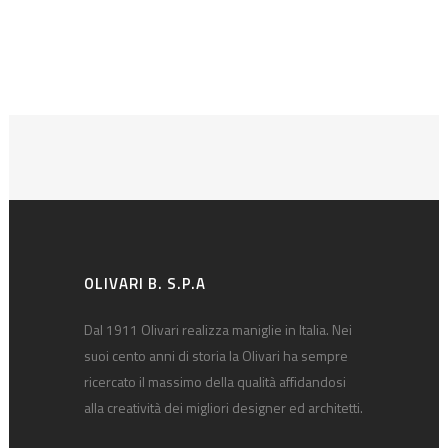
OLIVARI B. S.P.A
Dal 1911 Olivari realizza maniglie in Italia. Nei
suoi cento anni di storia la Olivari ha sempre
ricercato il massimo della qualità affidandosi
alla creatività dei migliori designer ed architetti.