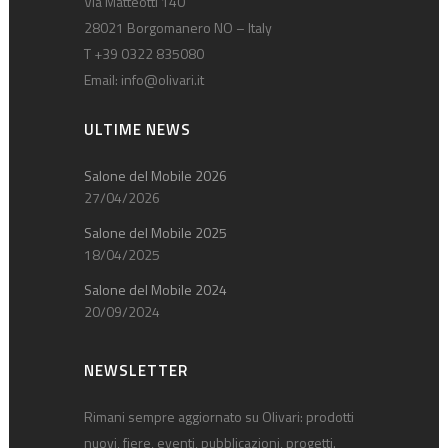
Via Matteotti 140
28021 Borgomanero NO – Italy
T +39 0322 835080
Email:
info@olivari.it
ULTIME NEWS
Salone del Mobile 2026
27/04/2026
Salone del Mobile 2025
18/04/2025
Salone del Mobile 2024
20/09/2024
NEWSLETTER
Rimani sempre aggiornato su Olivari: prodotti
nuovi, fiere, eventi, pubblicazioni, progetti.