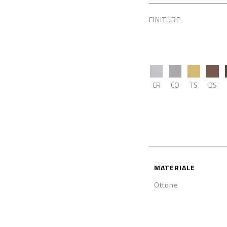
FINITURE
CR
CO
TS
DS
MATERIALE
Ottone