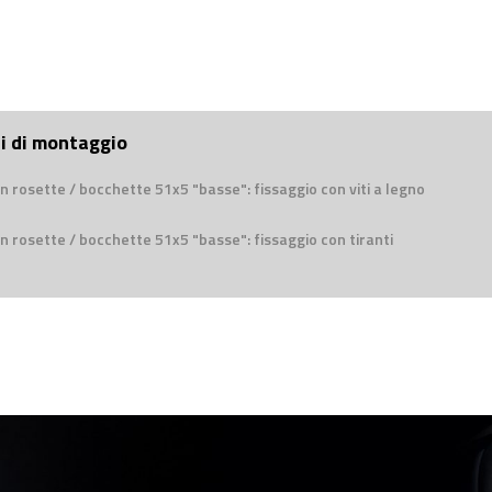
ni di montaggio
n rosette / bocchette 51x5 "basse": fissaggio con viti a legno
n rosette / bocchette 51x5 "basse": fissaggio con tiranti