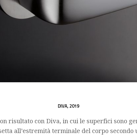
DIVA,
2019
on risultato con Diva, in cui le superfici sono 
setta all’estremità terminale del corpo second