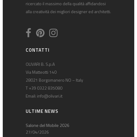
ricercato il massimo della qualità affidandosi
alla creatività dei migliori designer ed architetti.
CONTATTI
OLIVARI B. S.p.A
Via Matteotti 140
28021 Borgomanero NO – Italy
T +39 0322 835080
Email:
info@olivari.it
ULTIME NEWS
Salone del Mobile 2026
27/04/2026