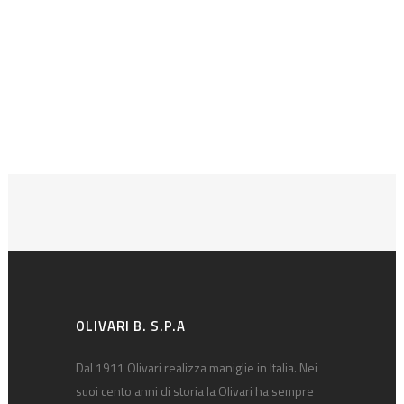
OLIVARI B. S.P.A
Dal 1911 Olivari realizza maniglie in Italia. Nei
suoi cento anni di storia la Olivari ha sempre