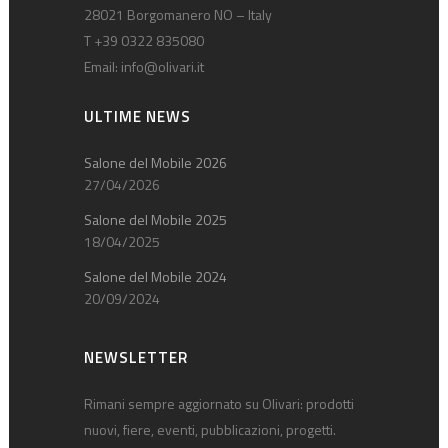
28021 Borgomanero NO – Italy
T +39 0322 835080
Email:
info@olivari.it
ULTIME NEWS
Salone del Mobile 2026
27/04/2026
Salone del Mobile 2025
18/04/2025
Salone del Mobile 2024
20/09/2024
NEWSLETTER
Rimani sempre aggiornato su Olivari: prodotti
nuovi, fiere, eventi, pubblicazioni, progetti.