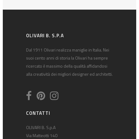
OLIVARI B. S.P.A
Dal 1911 Olivari realizza maniglie in Italia. Nei
suoi cento anni di storia la Olivari ha sempre
ricercato il massimo della qualità affidandosi
alla creatività dei migliori designer ed architetti.
CONTATTI
OLIVARI B. S.p.A
Via Matteotti 140