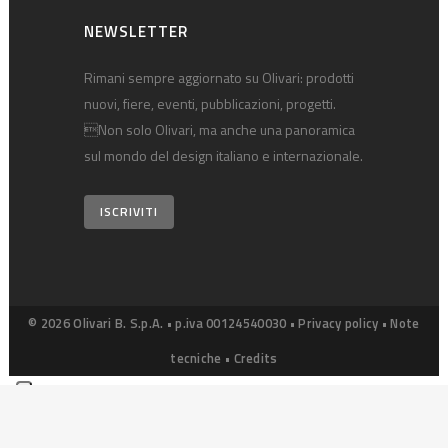
NEWSLETTER
Rimani sempre aggiornato su Olivari: prodotti
nuovi, fiere, eventi, pubblicazioni, progetti.
Non solo Olivari, ma anche una panoramica
sul mondo del design italiano e internazionale.
ISCRIVITI
© 2026 Olivari B. S.p.A. • p.iva 00124540030 •
Privacy policy
•
Note
tecniche
•
Credits
Le tue preferenze relative alla privacy
Informativa sulla raccolta