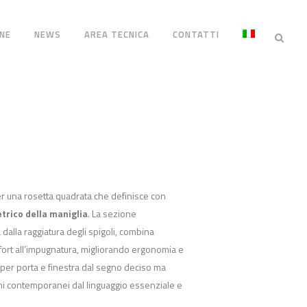
NE
NEWS
AREA TECNICA
CONTATTI
er una rosetta quadrata che definisce con
trico della maniglia
. La sezione
dalla raggiatura degli spigoli, combina
ort all’impugnatura, migliorando ergonomia e
 per porta e finestra dal segno deciso ma
rni contemporanei dal linguaggio essenziale e