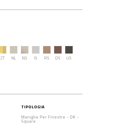
ZT
NL
NS
IS
RS
DS
US
TIPOLOGIA
Maniglie Per Finestre - DK
-
Square