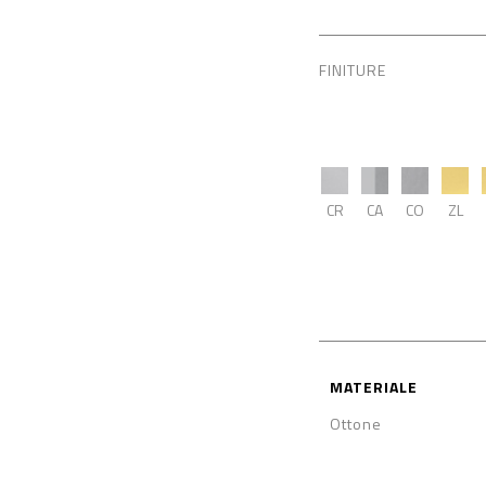
FINITURE
CR
CA
CO
ZL
MATERIALE
Ottone