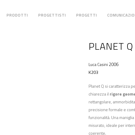
PRODOTTI
PROGETTISTI
PROGETTI
COMUNICAZIO
PLANET Q
2006
Luca Casini
K203
Planet Q si caratterizza p
chiarezza il
rigore geome
rettangolare, ammorbidita 
precisione formale e comf
funzionalità. Una maniglia
misurato, ideale per inte
coerente.