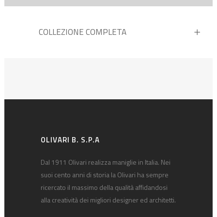
COLLEZIONE COMPLETA
OLIVARI B. S.P.A
Dal 1911 Olivari realizza maniglie in Italia. Nei
suoi cento anni di storia la Olivari ha sempre
ricercato il massimo della qualità affidandosi
alla creatività dei migliori designer ed architetti.