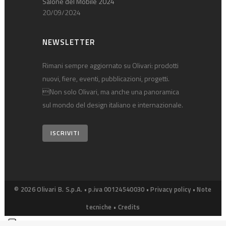
Salone del Mobile 2024
20/09/2024
NEWSLETTER
Rimani sempre aggiornato su Olivari: prodotti
nuovi, fiere, eventi, pubblicazioni, progetti.
Non solo Olivari, ma anche una panoramica
sul mondo del design italiano e internazionale.
ISCRIVITI
© 2026 Olivari B. S.p.A. • p.iva 00124540030 •
Privacy policy
•
Note
tecniche
•
Credits