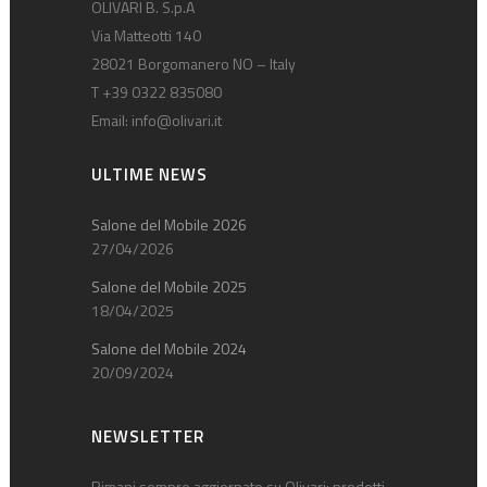
OLIVARI B. S.p.A
Via Matteotti 140
28021 Borgomanero NO – Italy
T +39 0322 835080
Email:
info@olivari.it
ULTIME NEWS
Salone del Mobile 2026
27/04/2026
Salone del Mobile 2025
18/04/2025
Salone del Mobile 2024
20/09/2024
NEWSLETTER
Rimani sempre aggiornato su Olivari: prodotti