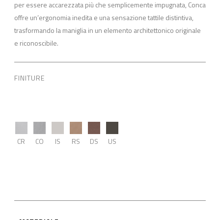
per essere accarezzata più che semplicemente impugnata, Conca
offre un’ergonomia inedita e una sensazione tattile distintiva,
trasformando la maniglia in un elemento architettonico originale
e riconoscibile.
FINITURE
CR
CO
IS
RS
DS
US