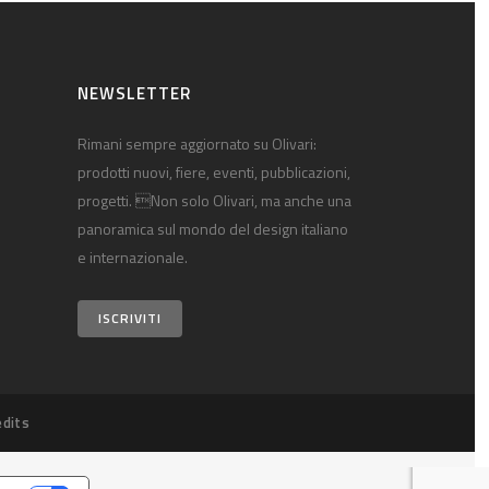
NEWSLETTER
Rimani sempre aggiornato su Olivari:
prodotti nuovi, fiere, eventi, pubblicazioni,
progetti. Non solo Olivari, ma anche una
panoramica sul mondo del design italiano
e internazionale.
ISCRIVITI
edits