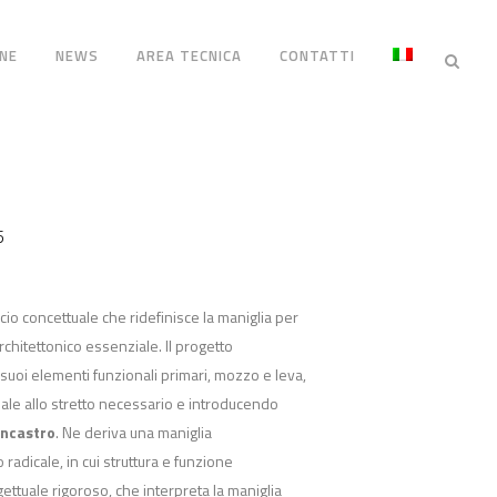
NE
NEWS
AREA TECNICA
CONTATTI
5
o concettuale che ridefinisce la maniglia per
chitettonico essenziale. Il progetto
suoi elementi funzionali primari, mozzo e leva,
iale allo stretto necessario e introducendo
incastro
. Ne deriva una maniglia
adicale, in cui struttura e funzione
ttuale rigoroso, che interpreta la maniglia