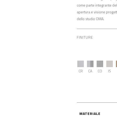
come parte integrante del
apertura e visione progett
dello studio OMA.
FINITURE
CR
CA
CO
IS
MATERIALE