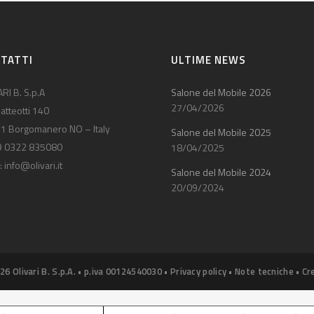
TATTI
ULTIME NEWS
RI B. S.p.A
Salone del Mobile 2026
27/04/2026
atteotti 140
1 Borgomanero NO – Italy
Salone del Mobile 2025
9 0322 835080
18/04/2025
:
info@olivari.it
Salone del Mobile 2024
20/09/2024
26 Olivari B. S.p.A. • p.iva 00124540030 •
Privacy policy
•
Note tecniche
•
Cr