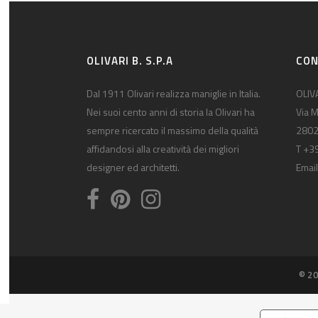
OLIVARI B. S.P.A
CON
Dal 1911 Olivari realizza maniglie in Italia.
OLIVA
Nei suoi cento anni di storia la Olivari ha
Via M
sempre ricercato il massimo della qualità
2802
affidandosi alla creatività dei migliori
T +3
designer ed architetti.
Email
© 20