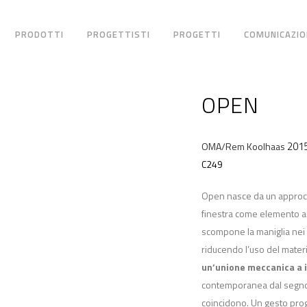
PRODOTTI
PROGETTISTI
PROGETTI
COMUNICAZIO
OPEN
201
OMA/Rem Koolhaas
C249
Open nasce da un approcci
finestra come elemento ar
scompone la maniglia nei 
riducendo l’uso del mater
un’unione meccanica a 
contemporanea dal segno r
coincidono. Un gesto proge