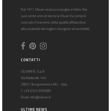
Dal 1911 Olivari realizza maniglie in Italia. Nei
suoi cento anni di storia la Olivari ha sempre
ricercato il massimo della qualità affidandosi
alla creatività dei migliori designer ed architetti.
CONTATTI
OLIVARI B. S.p.A
Via Matteotti 140
28021 Borgomanero NO – Italy
T +39 0322 835080
Email:
info@olivari.it
ULTIME NEWS