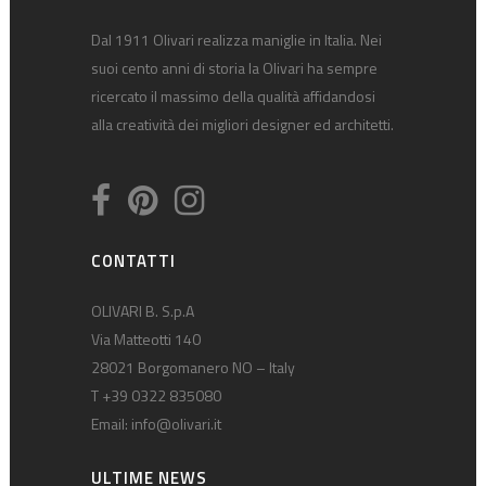
Dal 1911 Olivari realizza maniglie in Italia. Nei
suoi cento anni di storia la Olivari ha sempre
ricercato il massimo della qualità affidandosi
alla creatività dei migliori designer ed architetti.
CONTATTI
OLIVARI B. S.p.A
Via Matteotti 140
28021 Borgomanero NO – Italy
T +39 0322 835080
Email:
info@olivari.it
ULTIME NEWS