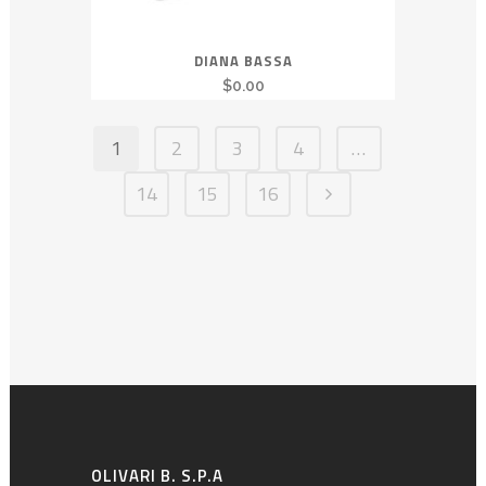
DIANA BASSA
$
0.00
1
2
3
4
…
14
15
16
OLIVARI B. S.P.A