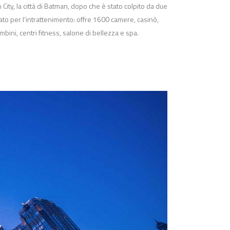
 City, la città di Batman, dopo che è stato colpito da due
to per l’intrattenimento: offre 1600 camere, casinò,
ambini, centri fitness, salone di bellezza e spa.