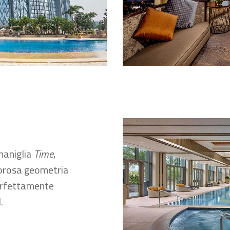
 maniglia
Time
,
igorosa geometria
perfettamente
.