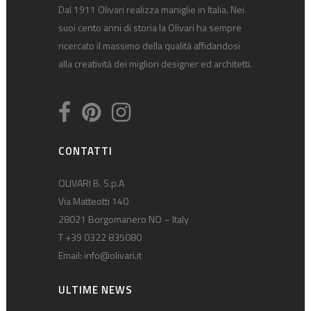
Dal 1911 Olivari realizza maniglie in Italia. Nei
suoi cento anni di storia la Olivari ha sempre
ricercato il massimo della qualità affidandosi
alla creatività dei migliori designer ed architetti.
CONTATTI
OLIVARI B. S.p.A
Via Matteotti 140
28021 Borgomanero NO – Italy
T +39 0322 835080
Email:
info@olivari.it
ULTIME NEWS