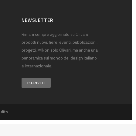
NEWSLETTER
Rimani sempre aggiornato su Olivari:
prodotti nuovi, fiere, eventi, pubblicazioni,
progetti. Non solo Olivari, ma anche una
panoramica sul mondo del design italiano
e internazionale.
ISCRIVITI
edits
cy