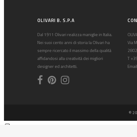
OLIVARI B. S.P.A
CON
Dal 1911 Olivari realizza maniglie in Italia.
OLIVA
Nei suoi cento anni di storia la Olivari ha
Via M
sempre ricercato il massimo della qualità
2802
affidandosi alla creatività dei migliori
T +3
designer ed architetti.
Email
© 20
Informat