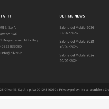
TATTI
ULTIME NEWS
RI B. S.p.A
Salone del Mobile 2026
27/04/2026
atteotti 140
1 Borgomanero NO – Italy
Salone del Mobile 2025
9 0322 835080
18/04/2025
:
info@olivari.it
Salone del Mobile 2024
20/09/2024
26 Olivari B. S.p.A. • p.iva 00124540030 •
Privacy policy
•
Note tecniche
•
Cr
iva sulla raccolta
Le tue preferenze relative alla priva