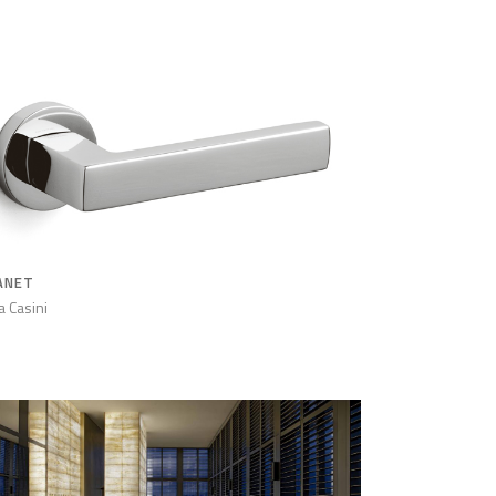
ANET
a Casini