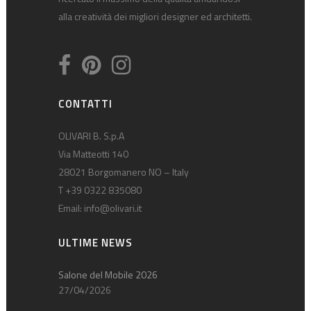
alla creatività dei migliori designer ed architetti.
CONTATTI
OLIVARI B. S.p.A
Via Matteotti 140
28021 Borgomanero NO – Italy
T +39 0322 835080
Email:
info@olivari.it
ULTIME NEWS
Salone del Mobile 2026
27/04/2026