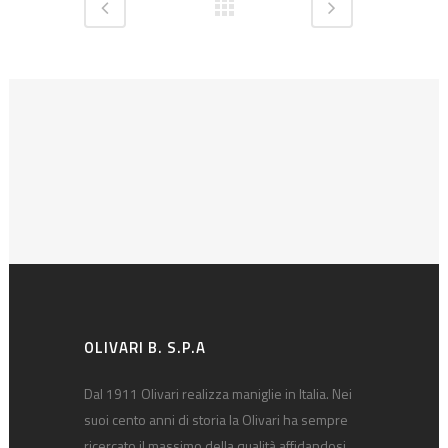
OLIVARI B. S.P.A
Dal 1911 Olivari realizza maniglie in Italia. Nei
suoi cento anni di storia la Olivari ha sempre
ricercato il massimo della qualità affidandosi