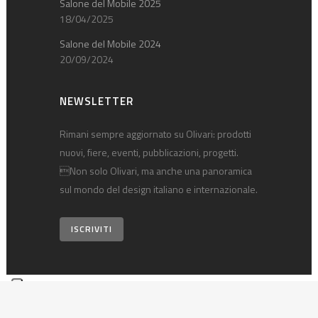
Salone del Mobile 2025
18/04/2025
Salone del Mobile 2024
20/09/2024
NEWSLETTER
Rimani sempre aggiornato su Olivari: prodotti
nuovi, fiere, eventi, pubblicazioni, progetti.
Non solo Olivari, ma anche una panoramica
sul mondo del design italiano e internazionale.
ISCRIVITI
© 2026 Olivari B. S.p.A. • p.iva 00124540030 •
Privacy policy
•
Note