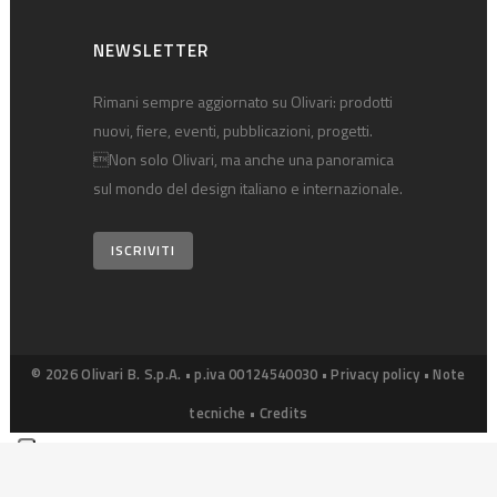
NEWSLETTER
Rimani sempre aggiornato su Olivari: prodotti
nuovi, fiere, eventi, pubblicazioni, progetti.
Non solo Olivari, ma anche una panoramica
sul mondo del design italiano e internazionale.
ISCRIVITI
© 2026 Olivari B. S.p.A. • p.iva 00124540030 •
Privacy policy
•
Note
tecniche
•
Credits
Le tue preferenze relative alla privacy