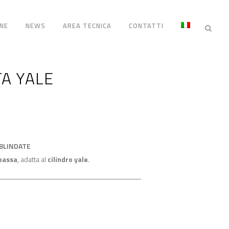
NE
NEWS
AREA TECNICA
CONTATTI
A YALE
BLINDATE
bassa
, adatta al
cilindro yale
.