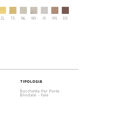
ZL
TS
NL
NS
IS
RS
DS
TIPOLOGIA
Bocchette Per Porte
Blindate
-
Yale