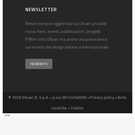
NEWSLETTER
Rimani sempre aggiornato su Olivari: prodotti
nuovi, fiere, eventi, pubblicazioni, progetti.
Non solo Olivari, ma anche una panoramica
sul mondo del design italiano e internazionale.
ISCRIVITI
© 2026 Olivari B. S.p.A. • p.iva 00124540030 •
Privacy policy
•
Note
tecniche
•
Credits
Le tue preferenze relative alla privacy
Informativa sulla raccolta