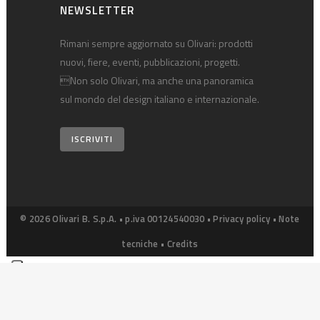
NEWSLETTER
Rimani sempre aggiornato su Olivari: prodotti
nuovi, fiere, eventi, pubblicazioni, progetti.
Non solo Olivari, ma anche una panoramica
sul mondo del design italiano e internazionale.
ISCRIVITI
© 2026 Olivari B. S.p.A. • p.iva 00124540030 •
Privacy policy
•
Note
tecniche
•
Credits
Le tue preferenze relative alla privacy
Informativa sulla raccolta