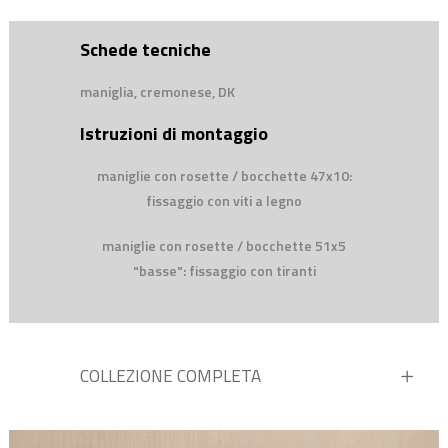
Schede tecniche
maniglia, cremonese, DK
Istruzioni di montaggio
maniglie con rosette / bocchette 47x10:
fissaggio con viti a legno
maniglie con rosette / bocchette 51x5
"basse": fissaggio con tiranti
COLLEZIONE COMPLETA