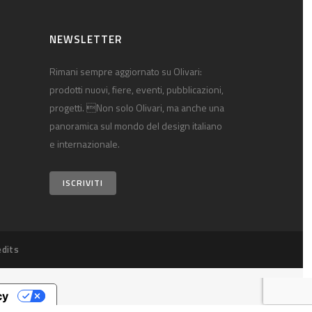
NEWSLETTER
Rimani sempre aggiornato su Olivari:
prodotti nuovi, fiere, eventi, pubblicazioni,
progetti. Non solo Olivari, ma anche una
panoramica sul mondo del design italiano
e internazionale.
ISCRIVITI
edits
cy