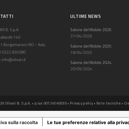
TATTI
ULTIME NEWS
RI B. S.p.A
Salone del Mobile 2026
27/04/2026
atteotti 140
1 Borgomanero NO – Italy
Salone del Mobile 2025
9 0322 835080
18/04/2025
:
info@olivari.it
Salone del Mobile 2024
20/09/2024
26 Olivari B. S.p.A. • p.iva 00124540030 •
Privacy policy
•
Note tecniche
•
Cr
iva sulla raccolta
Le tue preferenze relative alla priva