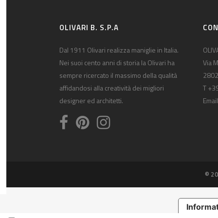
OLIVARI B. S.P.A
CON
Dal 1911 Olivari realizza maniglie in Italia.
OLIVA
Nei suoi cento anni di storia la Olivari ha
Via M
sempre ricercato il massimo della qualità
2802
affidandosi alla creatività dei migliori
T +3
designer ed architetti.
Email
© 20
Informat